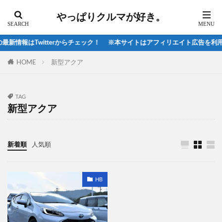
スズキ
スバル
スバル、
やっぱりクルマが好き。
スマートエディション
ソウルレッド
ソルテラ
ダイハツ
ティグアン
ティグアンR
新情報はTwitterからチェック！ ※本サイトはアフィリエイト広告を利用
テスラ
ディスカバリスポーツ
ディスカバリー
HOME
新型アクア
ディスカバリースポーツ
ディープブルークリスタルマイカ
デリカ
TAG
デリカD5
デリカミニ
トゥインゴ
新型アクア
トヨタ
トライトン
ニッサン
ハイラックス
ハリアー2020
ヒョンデ
新着順
人気順
ピックアップトラック
フィアット
フォルクスワーゲン
フォレスタ-2021
HB
フォレスター
フォレスター2021
フォレスターsti
フォレスターX-BREAK
フォレスタースポーツ
フレンドシップデイ