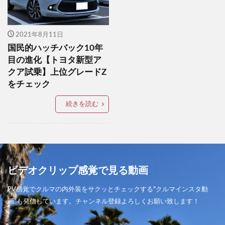
ブラックエディション
ブラックトーンエディション
2021年8月11日
ブラックラリーエディション
プジョー
国民的ハッチバック10年
プラチナクォーツメタリック
プラド
目の進化【トヨタ新型ア
クア試乗】上位グレードZ
プラド2021
プリウス
プレミアムスポーツ
をチェック
プロクロススタイル
ベリーサ
ホンダ
続きを読む
ボルボ
ポリメタルグレーメタリック
マシングレー
マシーングレー
マツダ
マツダ00周年記念車
マツダ100周年特別記念車
マツダ2
マツダ2022
マツダ2BD
マツダ3セダン
マツダ3セダンX 2021
ビデオクリップ感覚で見る動画
マツダ3ファストバック
マツダ3商品改良
PV感覚でクルマの内外装をサクッとチェックする"クルマインスタ動
マツダ、
マツダオーナーミーティング2022
画”も発信しています。チャンネル登録よろしくお願い致します！
マツダスピリットレーシング