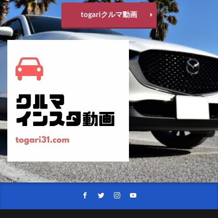
マツダファンフェスタ
マツダミュージアム
togariクルマ動画
マツダミュージアム2022
マツダミュージアム土曜日開館
マツダ商品改良2021
メリディアンエディション
メルセデス
メルセデスベンツ
メルセデス・ベンツ
モデル3
モデルX
モデルY
ヤリス
ヤリスクロス
ラングラー
ランティス
ランドクルーザー
ランドクルーザー300
ランドクルーザーZX
ランドローバー
リーフ
ルノー
レクサス
レトロスポーツエディション
レネゲード4xe
レンジローバースポーツ
レヴォーグ
レヴォーグ2020
レヴォーグSTI R
ロジウムホワイト
ロッキー
ロータリー