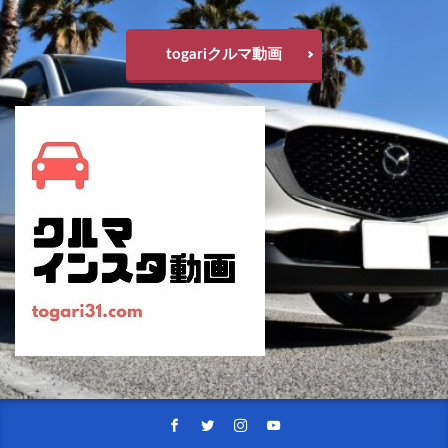
マツダミュージアム2022
マツダミュージアム土曜日開館
togariクルマ動画
マツダ商品改良2021
メリディアンエディション
メルセデス
メルセデスベンツ
メルセデス・ベンツ
モデル3
モデルX
モデルY
ヤリス
ヤリスクロス
ラングラー
ランティス
ランドクルーザー
ランドクルーザー300
ランドクルーザーZX
ランドローバー
リーフ
ルノー
レクサス
レトロスポーツエディション
レネゲード4xe
レンジローバースポーツ
レヴォーグ
レヴォーグ2020
レヴォーグSTI R
ロジウムホワイト
ロッキー
ロータリー
ロータリーEV
ロードスター