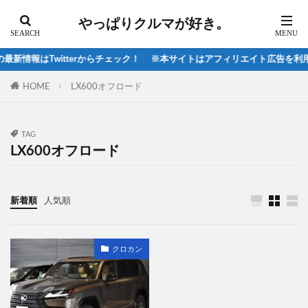
スマートエディション
ソウルレッド
ソルテラ
やっぱりクルマが好き。
ダイハツ
ティグアン
ティグアンR
テスラ
ディスカバリスポーツ
ディスカバリー
新情報はTwitterからチェック！ ※本サイトはアフィリエイト広告を利用
ディスカバリースポーツ
HOME
LX600オフロード
ディープブルークリスタルマイカ
デリカ
デリカD5
デリカミニ
トゥインゴ
トヨタ
トライトン
ニッサン
TAG
LX600オフロード
ハイラックス
ハリアー2020
ヒョンデ
ピックアップトラック
フィアット
フォルクスワーゲン
フォレスタ-2021
新着順
人気順
フォレスター
フォレスター2021
フォレスターsti
フォレスターX-BREAK
クロカン
フォレスタースポーツ
フレンドシップデイ
ブラックエディション