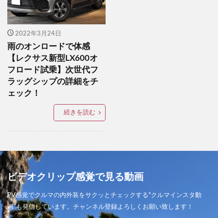
ブラックトーンエディション
ブラックラリーエディション
プジョー
プラチナクォーツメタリック
プラド
2022年3月24日
雨のオンロードで体感
プラド2021
プリウス
プレミアムスポーツ
【レクサス新型LX600オ
プロクロススタイル
ベリーサ
ホンダ
フロード試乗】次世代フ
ボルボ
ポリメタルグレーメタリック
ラッグシップの詳細をチ
ェック！
マシングレー
マシーングレー
マツダ
マツダ00周年記念車
マツダ100周年特別記念車
続きを読む
マツダ2
マツダ2022
マツダ2BD
マツダ3セダン
マツダ3セダンX 2021
マツダ3ファストバック
マツダ3商品改良
マツダ、
マツダオーナーミーティング2022
ビデオクリップ感覚で見る動画
マツダスピリットレーシング
PV感覚でクルマの内外装をサクッとチェックする"クルマインスタ動
マツダファンフェスタ
マツダミュージアム
画”も発信しています。チャンネル登録よろしくお願い致します！