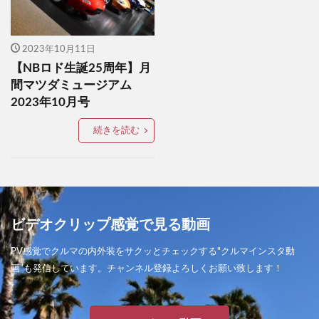
フォレスターsti
フォレスターX-BREAK
フォレスタースポーツ
フレンドシップデイ
ブラックエディション
2023年10月11日
【NBロド生誕25周年】月
ブラックトーンエディション
間マツダミュージアム
ブラックラリーエディション
プジョー
2023年10月号
プラチナクォーツメタリック
プラド
続きを読む
プラド2021
プリウス
プレミアムスポーツ
プロクロススタイル
ベリーサ
ホンダ
ボルボ
ポリメタルグレーメタリック
マシングレー
マシーングレー
マツダ
ビデオクリップ感覚で見る動画
マツダ00周年記念車
マツダ100周年特別記念車
マツダ2
マツダ2022
マツダ2BD
PV感覚でクルマの内外装をサクッとチェックする"クルマインスタ動
画”も発信しています。チャンネル登録よろしくお願い致します！
マツダ3セダン
マツダ3セダンX 2021
マツダ3ファストバック
マツダ3商品改良