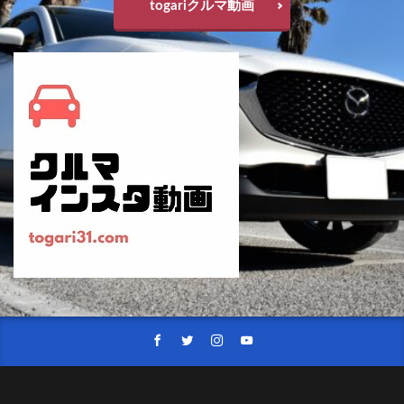
マツダ、
マツダオーナーミーティング2022
togariクルマ動画
マツダスピリットレーシング
マツダファンフェスタ
マツダミュージアム
マツダミュージアム2022
マツダミュージアム土曜日開館
マツダ商品改良2021
メリディアンエディション
メルセデス
メルセデスベンツ
メルセデス・ベンツ
モデル3
モデルX
モデルY
ヤリス
ヤリスクロス
ラングラー
ランティス
ランドクルーザー
ランドクルーザー300
ランドクルーザーZX
ランドローバー
リーフ
ルノー
レクサス
レトロスポーツエディション
レネゲード4xe
レンジローバースポーツ
レヴォーグ