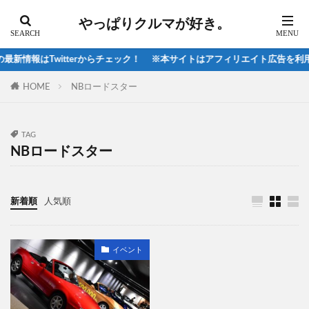
シビックehev
シビックFL1
シビックTYPER
やっぱりクルマが好き。
ジェットブラックマイカ
ジャガー
ジープ
スズキ
スバル
スバル、
新情報はTwitterからチェック！ ※本サイトはアフィリエイト広告を利用
スマートエディション
ソウルレッド
ソルテラ
HOME
NBロードスター
ダイハツ
ティグアン
ティグアンR
テスラ
ディスカバリスポーツ
ディスカバリー
ディスカバリースポーツ
TAG
NBロードスター
ディープブルークリスタルマイカ
デリカ
デリカD5
デリカミニ
トゥインゴ
トヨタ
トライトン
ニッサン
新着順
人気順
ハイラックス
ハリアー2020
ヒョンデ
ピックアップトラック
フィアット
イベント
フォルクスワーゲン
フォレスタ-2021
フォレスター
フォレスター2021