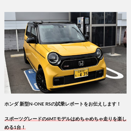
ホンダ
新型
N-ONE RS
の試乗レポートをお伝えします！
スポーツグレードの
6MT
モデルはめちゃめちゃ走りを楽し
める
1
台！