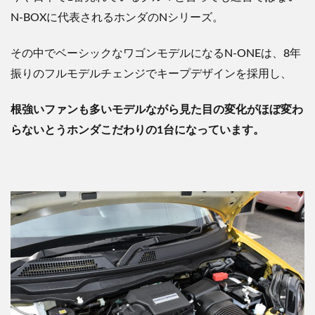
N-BOX
に代表されるホンダの
N
シリーズ。
その中でベーシックなワゴンモデルになる
N-ONE
は、
8
年
振りのフルモデルチェンジでキープデザインを採用し、
根強いファンも多いモデルながら見た目の変化がほぼ変わ
らないとうホンダこだわりの
1
台になっています。