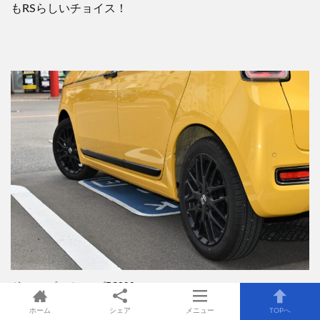
も
RS
らしいチョイス！
ダンロップ エナセーブEC300
ホーム
シェア
メニュー
TOPへ