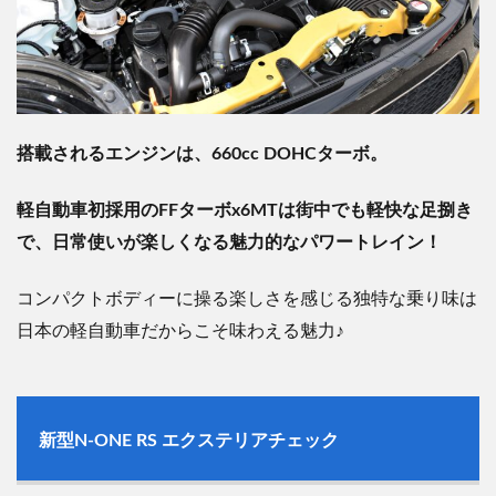
搭載されるエンジンは、
660cc DOHC
ターボ。
軽自動車初採用の
FF
ターボ
x6MT
は街中でも軽快な足捌き
で、日常使いが楽しくなる魅力的なパワートレイン！
コンパクトボディーに操る楽しさを感じる独特な乗り味は
日本の軽自動車だからこそ味わえる魅力
♪
新型
N-ONE RS
エクステリアチェック