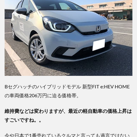
B
セグハッチのハイブリッドモデル
新型
FIT e:HEV HOME
の車両価格
206
万円に迫る価格帯。
維持費などは変わりますが、最近の軽自動車の価格上昇は
すごいですね。。
今や日本で
1
番売れているクルマと言っても過言ではない