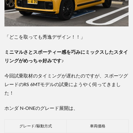
「どこを取っても秀逸デザイン！！」
ミニマルさとスポーティー感を巧みにミックスしたスタイ
リングがめっちゃ好みです
♪
今回試乗取材のタイミングが遅れたのですが、スポーツグ
レードの
RS 6MT
モデルの試乗にようやく伺ってきまし
た！
ホンダ
N-ONE
のグレード展開は、
グレード/駆動方式
車両価格