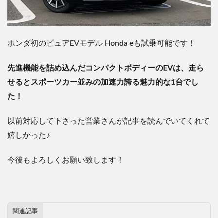
ホンダ初のピュア
EV
モデル
Honda e
も試乗可能です！
先進機能を詰め込んだコンパクトボディーの
EV
は、走ら
せるとスポーツカー並みの加速力誇る魅力的な
1
台でし
た！
以前対応して下さった営業さんが記事を読んでいてくれて
嬉しかった
♪
今後もよろしくお願い致します！
関連記事