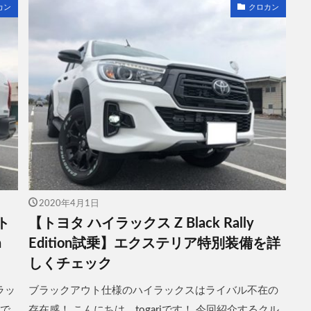
カン
クロカン
2020年4月1日
ト
【トヨタ ハイラックス Z Black Rally
n
Edition試乗】エクステリア特別装備を詳
しくチェック
ラッ
ブラックアウト仕様のハイラックスはライバル不在の
iで
存在感！ こんにちは。togariです！ 今回紹介するクル