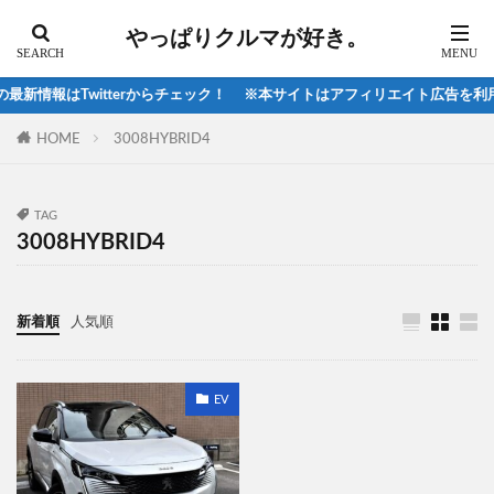
スズキ
スバル
スバル、
やっぱりクルマが好き。
スマートエディション
ソウルレッド
ソルテラ
ダイハツ
ティグアン
ティグアンR
新情報はTwitterからチェック！ ※本サイトはアフィリエイト広告を利用
テスラ
ディスカバリスポーツ
ディスカバリー
HOME
3008HYBRID4
ディスカバリースポーツ
ディープブルークリスタルマイカ
デリカ
TAG
デリカD5
デリカミニ
トゥインゴ
3008HYBRID4
トヨタ
トライトン
ニッサン
ハイラックス
ハリアー2020
ヒョンデ
新着順
人気順
ピックアップトラック
フィアット
フォルクスワーゲン
フォレスタ-2021
EV
フォレスター
フォレスター2021
フォレスターsti
フォレスターX-BREAK
フォレスタースポーツ
フレンドシップデイ