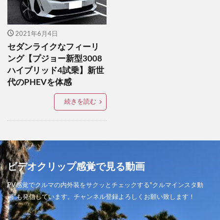
ブラックエディション
ブラックトーンエディション
2021年6月4日
ブラックラリーエディション
プジョー
セダンライクなフィーリ
プラチナクォーツメタリック
プラド
ング【プジョー新型3008
ハイブリッド4試乗】新世
プラド2021
プリウス
プレミアムスポーツ
代のPHEVを体感
プロクロススタイル
ベリーサ
ホンダ
続きを読む
ボルボ
ポリメタルグレーメタリック
マシングレー
マシーングレー
マツダ
マツダ00周年記念車
マツダ100周年特別記念車
マツダ2
マツダ2022
マツダ2BD
マツダ3セダン
マツダ3セダンX 2021
ビデオクリップ感覚で見る動画
マツダ3ファストバック
マツダ3商品改良
PV感覚でクルマの内外装をサクッとチェックする"クルマインスタ動
マツダ、
マツダオーナーミーティング2022
画”も発信しています。チャンネル登録よろしくお願い致します！
マツダスピリットレーシング