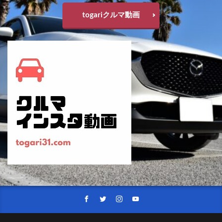
マツダファンフェスタ
マツダミュージアム
togariクルマ動画
マツダミュージアム2022
マツダミュージアム土曜日開館
マツダ商品改良2021
メリディアンエディション
メルセデス
メルセデスベンツ
メルセデス・ベンツ
モデル3
モデルX
モデルY
ヤリス
ヤリスクロス
ラングラー
ランティス
ランドクルーザー
ランドクルーザー300
ランドクルーザーZX
ランドローバー
リーフ
ルノー
レクサス
レトロスポーツエディション
レネゲード4xe
レンジローバースポーツ
レヴォーグ
レヴォーグ2020
レヴォーグSTI R
ロジウムホワイト
ロッキー
ロータリー