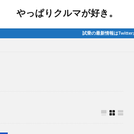
やっぱりクルマが好き。
試乗の最新情報はTwitterから