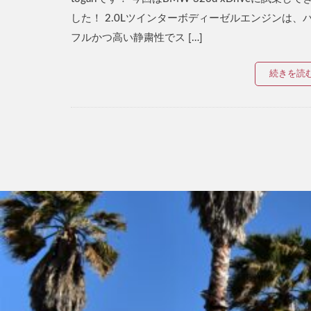
した！ 2.0Lツインターボディーゼルエンジンは、
フルかつ高い静粛性でス […]
続きを読