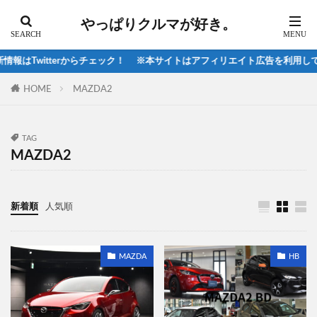
ロードスターRF
ロードスター商品改良2024
やっぱりクルマが好き。
ヴェゼル2021
ヴェラール
ヴェローチェ
三菱
佐藤健寿
奇界遺産
山口県
はTwitterからチェック！ ※本サイトはアフィリエイト広告を利用してい
岡山国際サーキット
広島マツダ
HOME
MAZDA2
広島マツダ石内山田
新型408
新型BRZ
新型CX-5
新型Cクラス
新型ES
TAG
新型LS500 2021
新型NX
新型NX2022
MAZDA2
新型アウトバック
新型アクア
新型イヴォーク
新型クラウン
新型シビック
新型スカイライン
新着順
人気順
新型ノート
新型プリウス
日産サクラ
津和野
直6
直6FR
西村キャンプ場
試乗ブログ
試乗体感イベント
軽EV
MAZDA
HB
検索