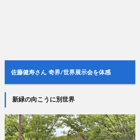
佐藤健寿さん
奇界
/
世界展示会を体感
新緑の向こうに別世界