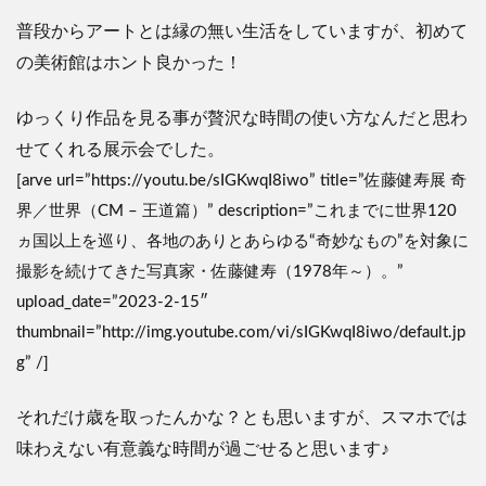
普段からアートとは縁の無い生活をしていますが、初めて
の美術館はホント良かった！
ゆっくり作品を見る事が贅沢な時間の使い方なんだと思わ
せてくれる展示会でした。
[arve url=”https://youtu.be/sIGKwqI8iwo” title=”佐藤健寿展 奇
界／世界（CM – 王道篇）” description=”これまでに世界120
ヵ国以上を巡り、各地のありとあらゆる“奇妙なもの”を対象に
撮影を続けてきた写真家・佐藤健寿（1978年～）。”
upload_date=”2023-2-15″
thumbnail=”http://img.youtube.com/vi/sIGKwqI8iwo/default.jp
g” /]
それだけ歳を取ったんかな？とも思いますが、スマホでは
味わえない有意義な時間が過ごせると思います
♪