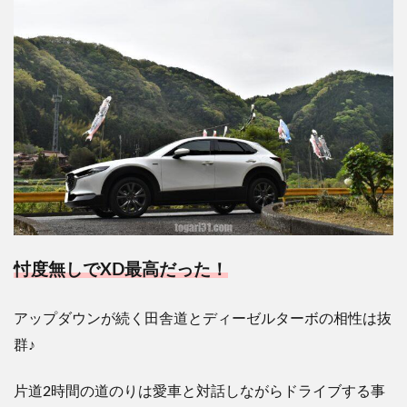
忖度無しで
XD
最高だった！
アップダウンが続く田舎道とディーゼルターボの相性は抜
群
♪
片道
2
時間の道のりは愛車と対話しながらドライブする事