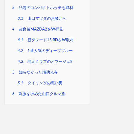
3
話題のコンパクトハッチを取材
3.1
山口マツダのお膝元へ
4
改良後MAZDA2をW拝見
4.1
新グレード15 BDをW取材
4.2
1番人気のディープブルー
4.3
地元クラブのオマージュ⁉
5
知らなかった瑠璃光寺
5.1
タイミングの悪い男
6
刺激を求めた山口クルマ旅