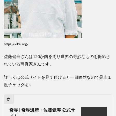
https://kikai.org/
佐藤健寿さんは
120
か国を周り世界の奇妙なものを撮影さ
れている写真家さんです。
詳しくは公式サイトを見て頂けると一目瞭然なので是非１
度チェックを
♪
奇界 | 奇界遺産・佐藤健寿 公式サ