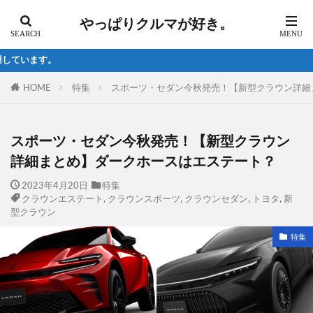
やっぱりクルマが好き。
試乗の最新情報は
HOME
特集
スポーツ・セダン今秋発売！【新型クラウン詳細
スポーツ・セダン今秋発売！【新型クラウン
詳細まとめ】ダークホースはエステート？
2023年4月20日
特集
クラウンエステート
,
クラウンスポーツ
,
クラウンセダン
,
トヨタ
,
新
型クラウン
特集