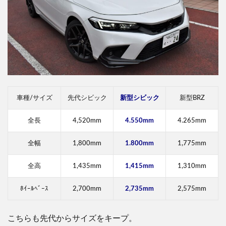
車種/サイズ
先代シビック
新型シビック
新型BRZ
全長
4,520mm
4.550mm
4.265mm
全幅
1,800mm
1.800mm
1,775mm
全高
1,435mm
1,415mm
1,310mm
ﾎｲｰﾙﾍﾞｰｽ
2,700mm
2,735mm
2,575mm
こちらも先代からサイズをキープ。