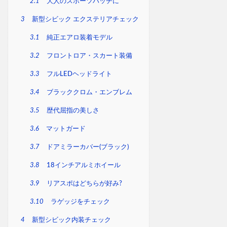
2.1
大人のスポーツハッチに
3
新型シビック エクステリアチェック
3.1
純正エアロ装着モデル
3.2
フロントロア・スカート装備
3.3
フルLEDヘッドライト
3.4
ブラッククロム・エンブレム
3.5
歴代屈指の美しさ
3.6
マットガード
3.7
ドアミラーカバー(ブラック)
3.8
18インチアルミホイール
3.9
リアスポはどちらが好み?
3.10
ラゲッジをチェック
4
新型シビック内装チェック