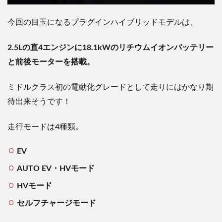
今回の目玉になるプラグインハイブリッドモデルは、
2.5L
の直
4
エンジンに
18.1kW
のリチウムイオンバッテリー
と前後モーターを搭載。
ミドルクラス初の電動化グレードとして走りにはかなり期
待出来そうです！
走行モードは
4
種類。
EV
AUTO EV
・
HV
モード
HV
モード
セルフチャージモード