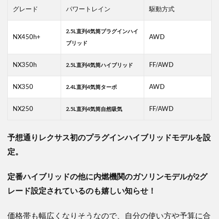
グレード
パワートレイン
駆動方式
2.5L
直列
4
気筒プラグインハイ
NX450h+
AWD
ブリッド
NX350h
FF/AWD
2.5L
直列
4
気筒ハイブリッド
NX350
AWD
2.4L
直列
4
気筒ターボ
NX250
FF/AWD
2.5L
直列
4
気筒自然吸気
予想通りレクサス初のプラグインハイブリッドモデルを設
定。
定番ハイブリッドの他に
内燃機関のガソリンモデルが2
グ
レード設定されているのも嬉しい知らせ！
価格帯も幅広くなりそうなので、自分の使い方や予算に合