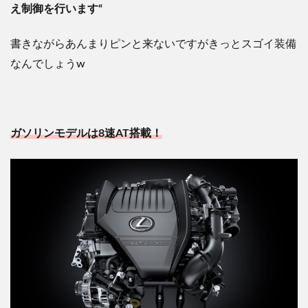
え制御を行います
“
書きながらあんまりピンと来ないですがきっとスゴイ装備
なんでしょう
w
ガソリンモデルは
8
速
AT搭載！