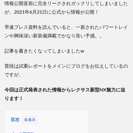
情報公開直前に完全リークされガックリしてしまいました
が、
2021
年
6
月
21
日に公式から情報が公開！
早速プレス資料を読んでいると、一新されたパワートレイ
ンや興味深い新装備満載でかなり良い予感。。
記事を書きたくなってしまいました
w
普段は試乗レポートをメインにブログをお伝えしているの
ですが、
今回は正式発表された情報からレクサス新型
NX
魅力に迫
ります！
目次