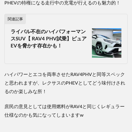
PHEV
の特権になる走行中の充電が行えるのも魅力的！
関連記事
ライバル不在のハイパフォーマン
スSUV【 RAV4 PHV試乗】ピュア
EVを脅かす存在かも！
ハイパワーとエコを両率させた
RAV4PHVと同等
スペック
と思われますが、レクサスの
PHEV
としてどう味付けされ
るのか楽しみな所！
庶民の意見としては使用燃料がRAV4と同じくレギュラー
仕様なのかも気になってしまいますw