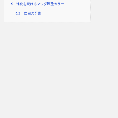
6
進化を続けるマツダ匠塗カラー
6.1
次回の予告