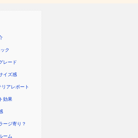
介
スペック
グレード
サイズ感
ステリアレポート
ト効果
感
ラージ寄り？
ルーム