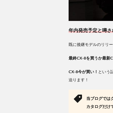
年内発売予定と噂さ
既に後継モデルのリリー
最終
CX-8
を買うか最新
C
CX-8
今が買い！
という
迫ります！
当ブログでは
カタログだけ