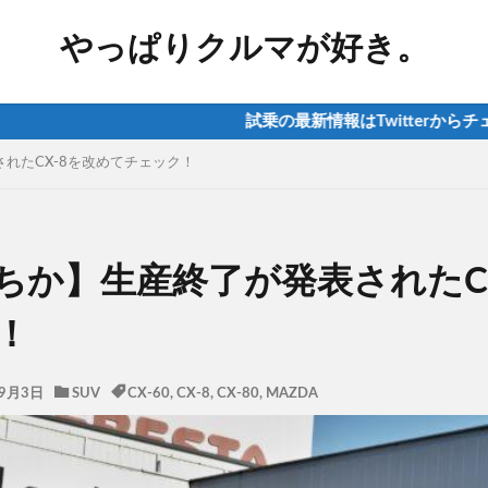
やっぱりクルマが好き。
試乗の最新情報はTwitterからチェック！ 
れたCX-8を改めてチェック！
ちか】生産終了が発表されたCX
！
年9月3日
SUV
CX-60
,
CX-8
,
CX-80
,
MAZDA