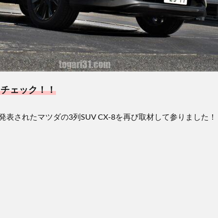
てチェック！！
発表されたマツダの
3
列
SUV CX-8
を再び取材して参りました！