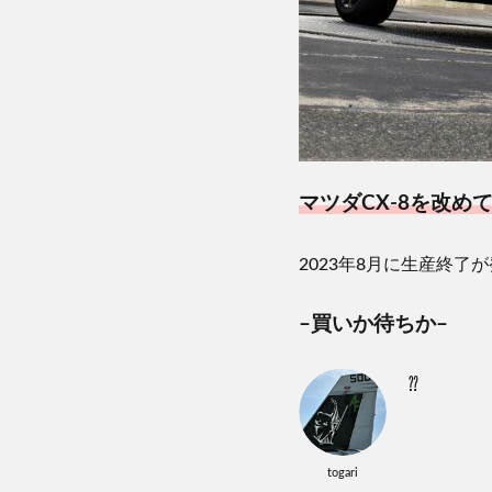
マツダ
CX-8
を改め
2023
年
8
月に生産終了が
–
買いか待ちか
–
⁇
togari