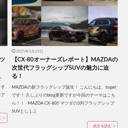
2025年3月23日
ツ
【CX-80オーナーズレポート】MAZDAの
次世代フラッグシップSUVの魅力に迫
る！
で
ます
MAZDAの新フラッグシップ誕生！ こんにちは。togari
ジア
です！ 久しぶりのblog更新ですが今回のテーマはこち
ら！！ MAZDA CX-80!! マツダの3列フラッグシップ
SUVとし […]
む
続きを読む