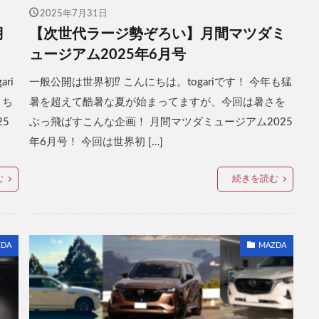
2025年7月31日
月
【次世代ラージ勢ぞろい】月間マツダミ
ュージアム2025年6月号
ri
一般公開は世界初⁉ こんにちは。togariです！ 今年も猛
こち
暑を超えて酷暑な夏が始まってますが、今回は暑さを
25
ぶっ飛ばすこんな企画！ 月間マツダミュージアム2025
年6月号！ 今回は世界初 […]
む
続きを読む
DA
MAZDA